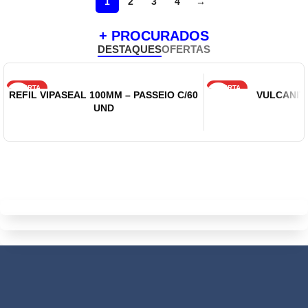
1
2
3
4
→
+ PROCURADOS
DESTAQUES
OFERTAS
OFERTA
OFERTA
REFIL VIPASEAL 100MM – PASSEIO C/60
VULCANITE
UND