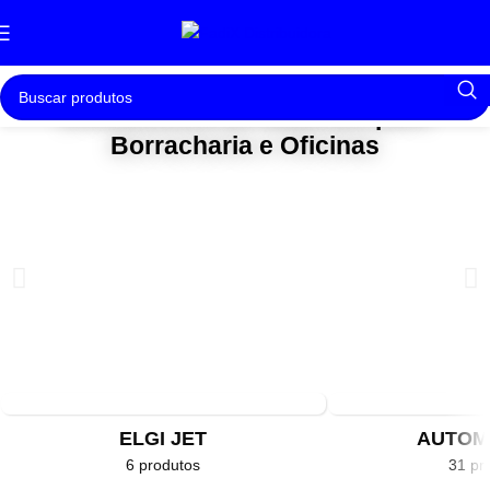
Distribuidora de Materiais para
Borracharia e Oficinas
ELGI JET
AUTOM
6 produtos
31 pr