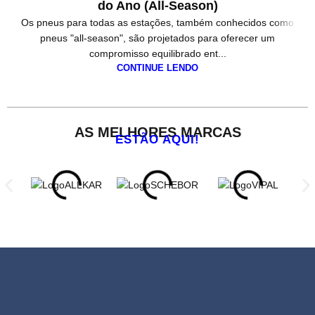
do Ano (All-Season)
Os pneus para todas as estações, também conhecidos como
pneus "all-season", são projetados para oferecer um
e
compromisso equilibrado ent...
CONTINUE LENDO
AS MELHORES MARCAS
ESTÃO AQUI!