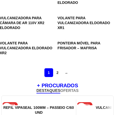
ELDORADO
VULCANIZADORA PARA
VOLANTE PARA
CÂMARA DE AR 110V XR2
VULCANIZADORA ELDORADO
ELDORADO
XR1
VOLANTE PARA
PONTEIRA MÓVEL PARA
VULCANIZADORA ELDORADO
FRISADOR – MAFRISA
XR2
1
2
→
+ PROCURADOS
DESTAQUES
OFERTAS
OFERTA
OFERTA
REFIL VIPASEAL 100MM – PASSEIO C/60
VULCANITE
UND