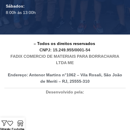
Sábados:
8:00h às 13:00h
– Todos os direitos reservados
CNPJ: 15.249.955/0001-54
FADIX COMERCIO DE MATERIAIS PARA BORRACHARIA
LTDA ME
Endereço: Antenor Martins n°1062 – Vila Rosali, São João
de Meriti – RJ, 25555-310
Desenvolvido pela:
Lista de Favoritos
Filtros
Loja