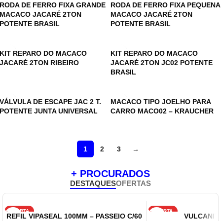
RODA DE FERRO FIXA GRANDE
RODA DE FERRO FIXA PEQUENA
MACACO JACARÉ 2TON
MACACO JACARÉ 2TON
POTENTE BRASIL
POTENTE BRASIL
KIT REPARO DO MACACO
KIT REPARO DO MACACO
JACARÉ 2TON RIBEIRO
JACARÉ 2TON JC02 POTENTE
BRASIL
VÁLVULA DE ESCAPE JAC 2 T.
MACACO TIPO JOELHO PARA
POTENTE JUNTA UNIVERSAL
CARRO MACO02 – KRAUCHER
1
2
3
→
+ PROCURADOS
DESTAQUES
OFERTAS
OFERTA
OFERTA
REFIL VIPASEAL 100MM – PASSEIO C/60
VULCANITE