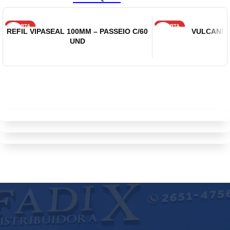
OFERTA
OFERTA
REFIL VIPASEAL 100MM – PASSEIO C/60
VULCANITE
UND