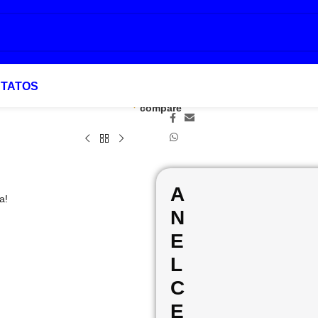
TATOS
Add to
Favoritar
LT
Compartilhar:
compare
A
a!
N
E
L
C
E