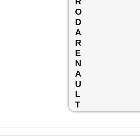
R
O
D
A
R
E
N
A
U
L
T