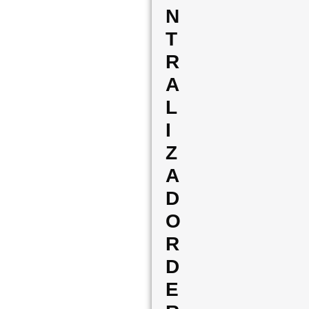
N
T
R
A
L
I
Z
A
D
O
R
D
E