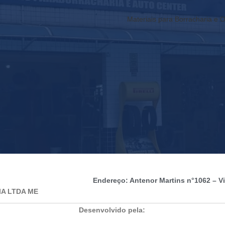
Materiais para Borracharia e O
Endereço: Antenor Martins n°1062 – Vil
IA LTDA ME
Desenvolvido pela: