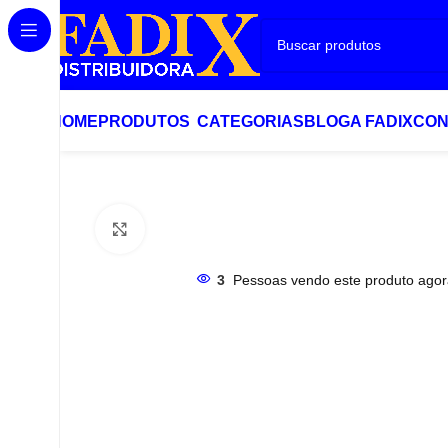
HOME
PRODUTOS
CATEGORIAS
BLOG
A FADIX
CON
Início
Diversos
ANEL CENTRALIZADOR DE RODA RENAU
Clique para ampliar
3
Pessoas vendo este produto agor