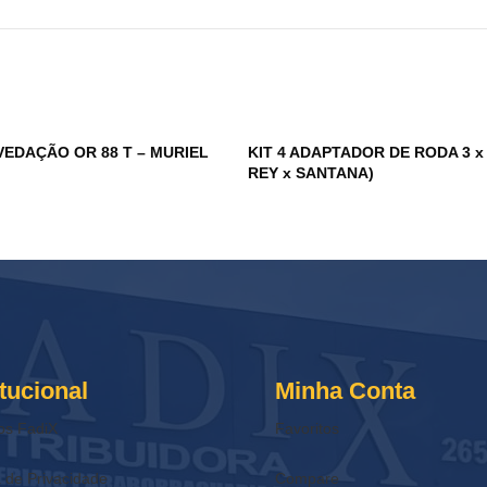
VEDAÇÃO OR 88 T – MURIEL
KIT 4 ADAPTADOR DE RODA 3 x 
REY x SANTANA)
itucional
Minha Conta
os FadiX
Favoritos
a de Privacidade
Compare