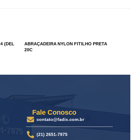
4 (DEL
ABRAÇADEIRA NYLON FITILHO PRETA
BOTÃO DO
20C
Fale Conosco
contato@fadix.com.br
(21) 2651-7975