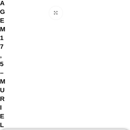
A
G
Clique para ampliar
E
M
1
7
,
5
–
M
U
R
I
E
L