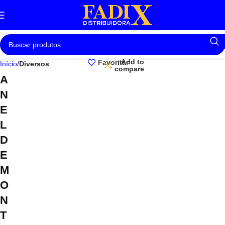
Add to
Favoritar
Início
Diversos
compare
A
N
E
L
D
E
M
O
N
T