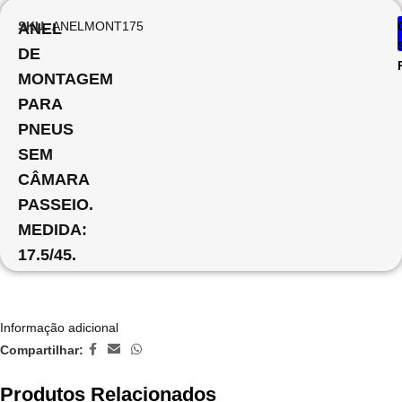
SKU:
ANELMONT175
ANEL
DE
MONTAGEM
PARA
PNEUS
SEM
CÂMARA
PASSEIO.
MEDIDA:
17.5/45.
Informação adicional
Compartilhar:
Produtos Relacionados