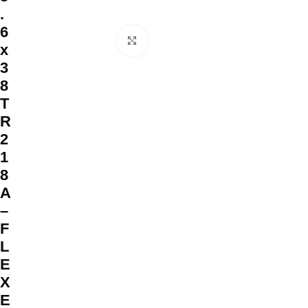
.
6
Clique para ampliar
x
3
8
T
R
2
1
8
A
–
F
L
E
X
E