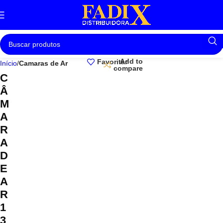
Add to
Favoritar
Início
Camaras de Ar
compare
C
Â
M
A
R
A
D
E
A
R
1
3