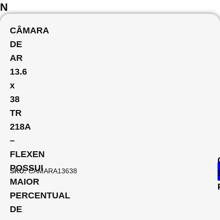
N
CÂMARA
DE
AR
13.6
x
38
TR
218A
–
FLEXEN
POSSUI
SKU:
CAMARA13638
MAIOR
PERCENTUAL
DE