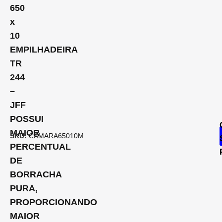
650
x
10
EMPILHADEIRA
TR
244
–
JFF
POSSUI
MAIOR
SKU:
CAMARA65010M
PERCENTUAL
DE
BORRACHA
PURA,
PROPORCIONANDO
MAIOR