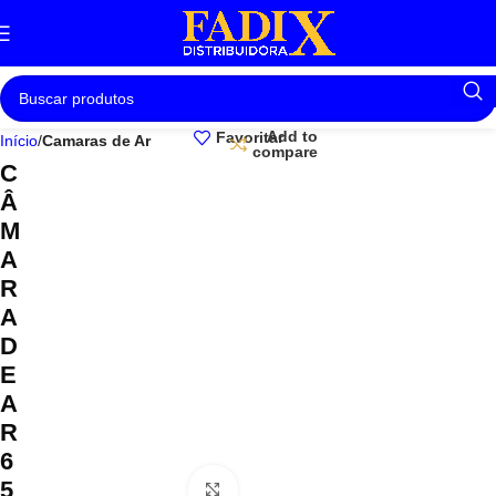
Add to
Favoritar
Início
Camaras de Ar
compare
C
Â
M
A
R
A
D
E
A
R
6
5
Clique para ampliar