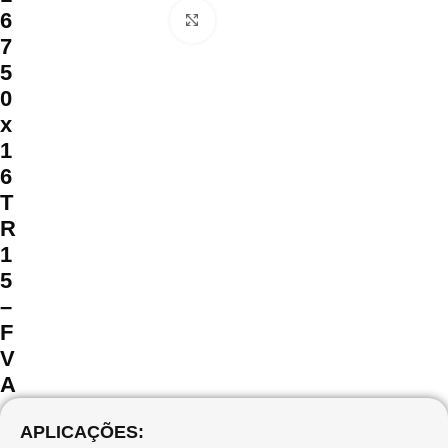
6
Clique para ampliar
7
5
0
x
1
6
T
R
1
5
–
F
V
A
APLICAÇÕES: