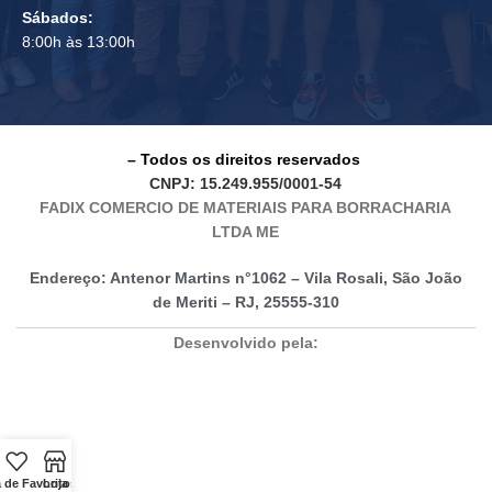
Sábados:
8:00h às 13:00h
– Todos os direitos reservados
CNPJ: 15.249.955/0001-54
FADIX COMERCIO DE MATERIAIS PARA BORRACHARIA
LTDA ME
Endereço: Antenor Martins n°1062 – Vila Rosali, São João
de Meriti – RJ, 25555-310
Desenvolvido pela:
a de Favoritos
Loja