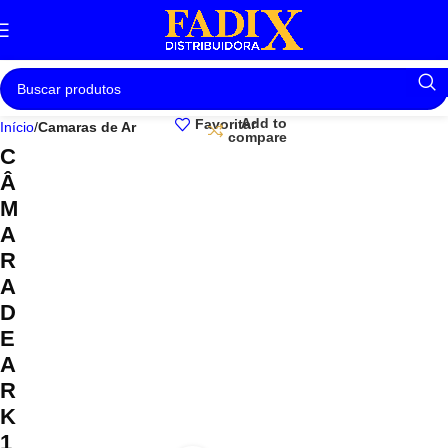
Add to
Favoritar
Início
Camaras de Ar
compare
C
Â
M
A
R
A
D
E
A
R
K
1