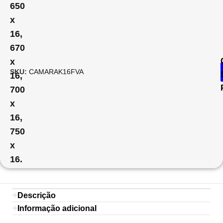
650
x
16,
670
x
SKU:
CAMARAK16FVA
16,
700
x
16,
750
x
16.
Descrição
Informação adicional