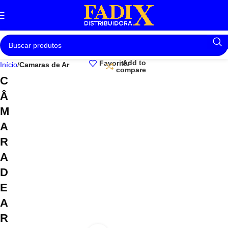
Add to
Favoritar
Início
Camaras de Ar
compare
C
Â
M
A
R
A
D
E
A
R