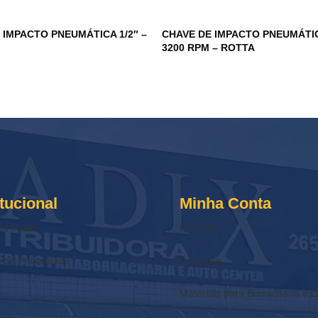
 IMPACTO PNEUMÁTICA 1/2″ –
CHAVE DE IMPACTO PNEUMÁTIC
3200 RPM – ROTTA
itucional
Minha Conta
os FadiX
Favoritos
a de Privacidade
Compare
Materiais para Borracharia e O