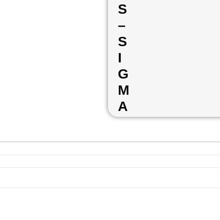
S
–
S
I
G
M
A