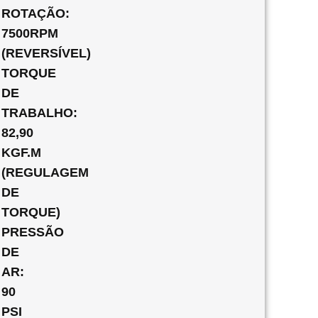
ROTAÇÃO:
7500RPM
(REVERSÍVEL)
TORQUE
DE
TRABALHO:
82,90
KGF.M
(REGULAGEM
DE
TORQUE)
PRESSÃO
DE
AR:
90
PSI