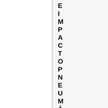
E
I
M
P
A
C
T
O
P
N
E
U
M