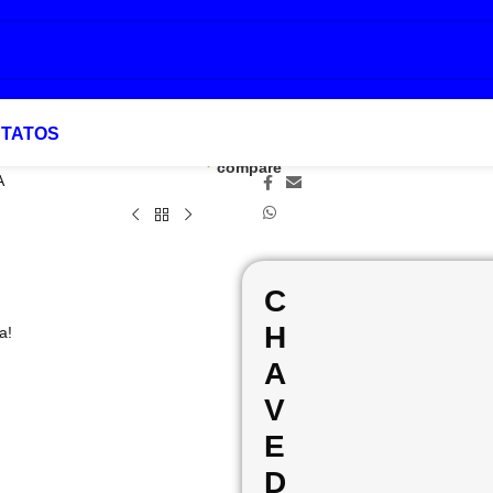
TATOS
Add to
Favoritar
Compartilhar:
compare
A
C
H
a!
A
V
E
D