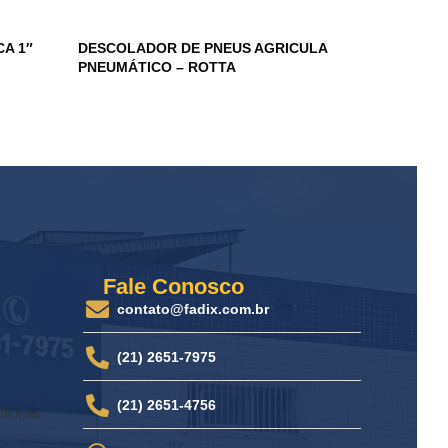
A 1″
DESCOLADOR DE PNEUS AGRICULA
CHAVE DE
PNEUMÁTICO – ROTTA
POL. 78K
Fale Conosco
contato@fadix.com.br
(21) 2651-7975
(21) 2651-4756
ficinas