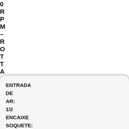
0
R
P
M
–
R
O
T
T
A
ENTRADA
DE
AR:
1/2
ENCAIXE
SOQUETE: