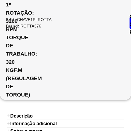
1”
ROTAÇÃO:
SKU:
CHAVE1PLROTTA
3200
Brand:
ROTTA376
RPM
TORQUE
DE
TRABALHO:
320
KGF.M
(REGULAGEM
DE
TORQUE)
Descrição
Informação adicional