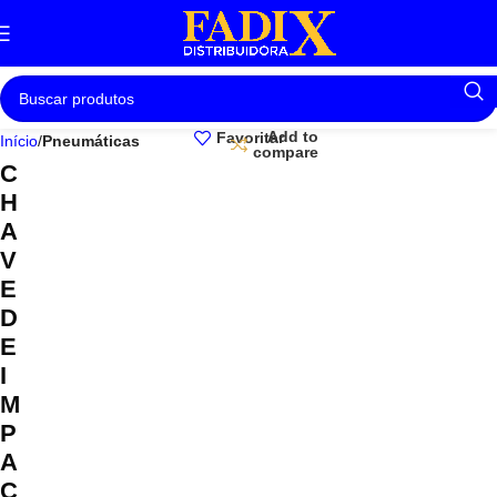
Add to
Favoritar
Início
Pneumáticas
compare
C
H
A
V
E
D
E
I
M
P
A
C