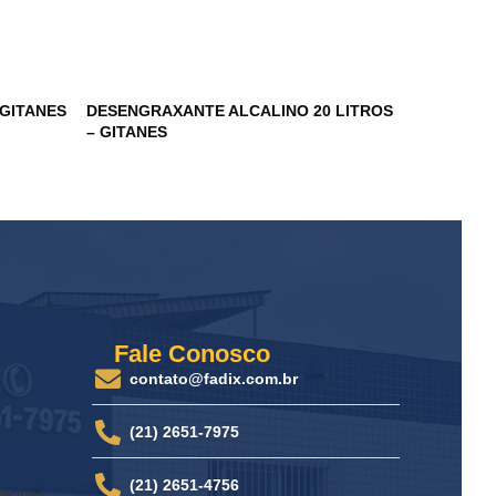
 GITANES
DESENGRAXANTE ALCALINO 20 LITROS
PRETINHO
– GITANES
Fale Conosco
contato@fadix.com.br
(21) 2651-7975
(21) 2651-4756
ficinas