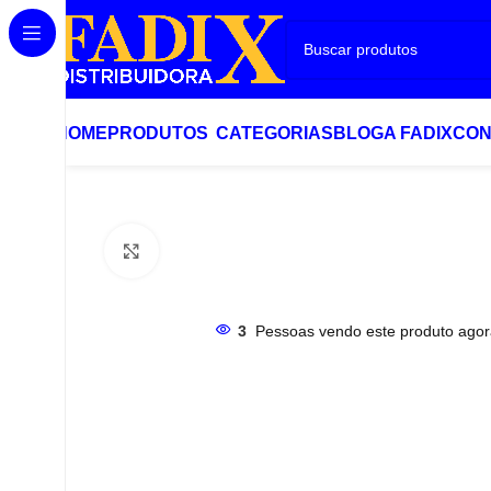
HOME
PRODUTOS
CATEGORIAS
BLOG
A FADIX
CON
Início
Automotivos
GRAXA LUBRIFICANTE 3KG – UNIGRA
Clique para ampliar
3
Pessoas vendo este produto agor