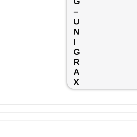
G
–
U
N
I
G
R
A
X