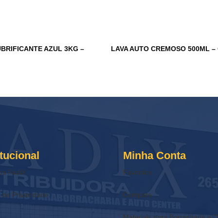
BRIFICANTE AZUL 3KG –
LAVA AUTO CREMOSO 500ML –
itucional
Minha Conta
os FadiX
Favoritos
a de Privacidade
Compare
Materiais para Borracharia e O