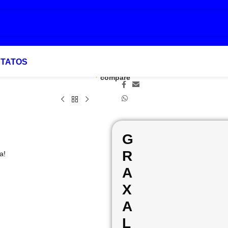
TATOS
Add to
Favoritar
X
Compartilhar:
compare
G
R
a!
A
X
A
L