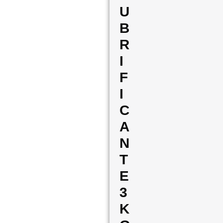
U
B
R
I
F
I
C
A
N
T
E
3
K