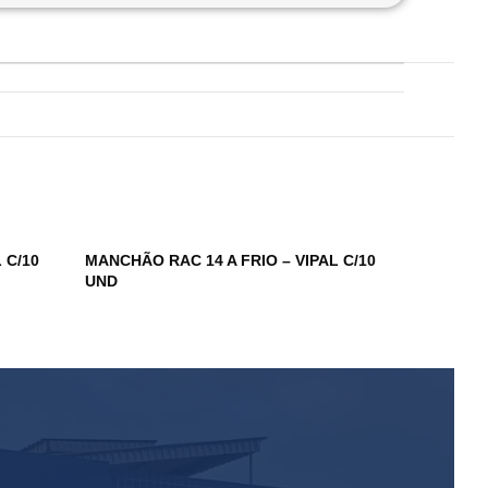
 C/10
MANCHÃO RAC 14 A FRIO – VIPAL C/10
MANCHÃO V
UND
UND