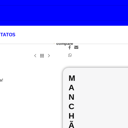
TATOS
Add to
Favoritar
Compartilhar:
compare
M
a!
A
N
C
H
Ã