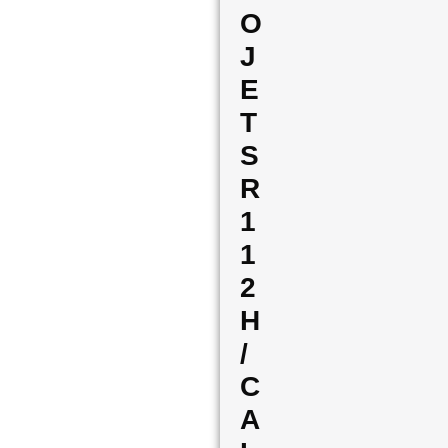
O
J
E
T
S
R
1
1
2
H
/
C
A