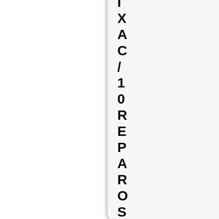
I
X
A
C
/
1
0
R
E
P
A
R
O
S