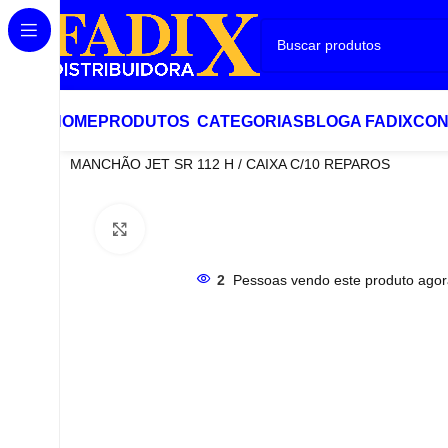
HOME
PRODUTOS
CATEGORIAS
BLOG
A FADIX
CON
Início
Remendos e Reparos
MANCHÃO JET SR 112 H / CAIXA C/10 REPAROS
Clique para ampliar
2
Pessoas vendo este produto agor