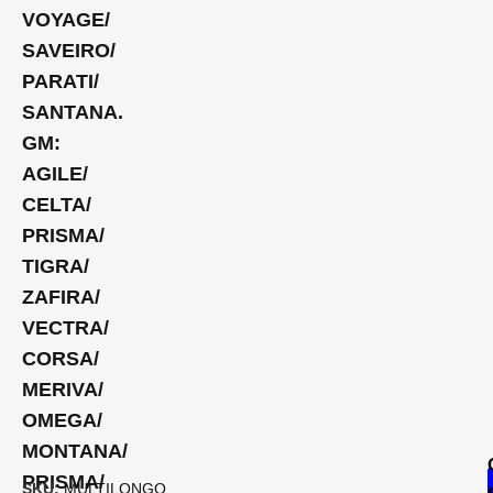
VOYAGE/
SAVEIRO/
PARATI/
SANTANA.
GM:
AGILE/
CELTA/
PRISMA/
TIGRA/
ZAFIRA/
VECTRA/
CORSA/
MERIVA/
OMEGA/
MONTANA/
PRISMA/
SKU:
MULTILONGO