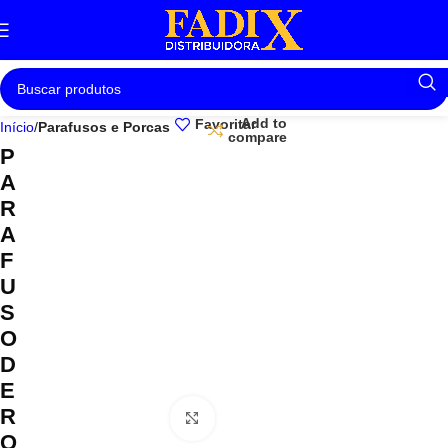
Add to
Favoritar
Início
Parafusos e Porcas
compare
P
A
R
A
F
U
S
O
D
E
R
Clique para ampliar
O