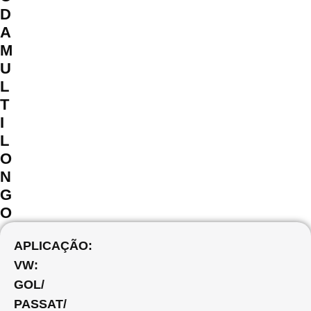
D
A
M
U
L
T
I
L
O
N
G
O
APLICAÇÃO:
VW:
GOL/
PASSAT/