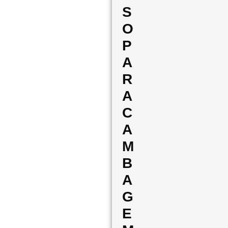
S
O
P
A
R
A
C
A
M
B
A
G
E