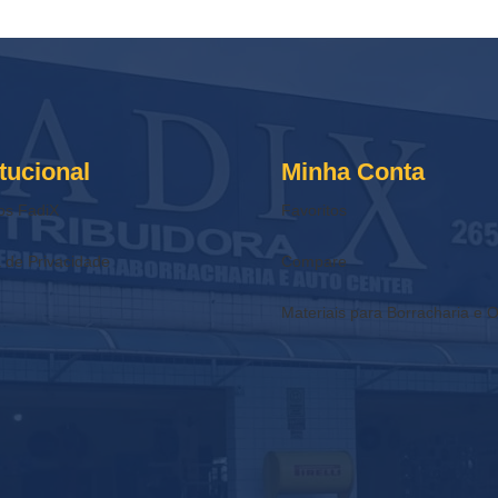
itucional
Minha Conta
os FadiX
Favoritos
a de Privacidade
Compare
Materiais para Borracharia e O