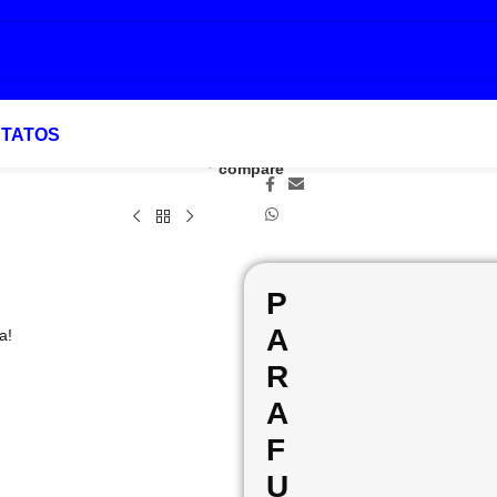
TATOS
Add to
Favoritar
Compartilhar:
compare
P
A
a!
R
A
F
U