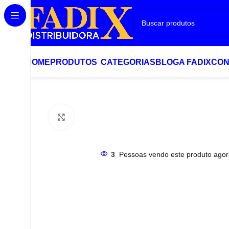
HOME
PRODUTOS
CATEGORIAS
BLOG
A FADIX
CON
Início
Cambagem
PARAFUSO PARA CAMBAGEM M16
Clique para ampliar
3
Pessoas vendo este produto agor