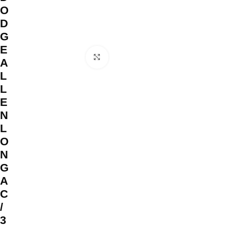
O
D
G
E
Clique para ampliar
A
L
L
E
N
L
O
N
G
A
C
/
3