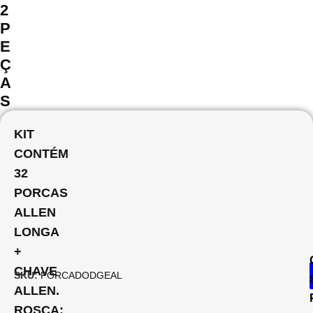
2
P
E
Ç
A
S
KIT
CONTÉM
32
PORCAS
ALLEN
LONGA
+
CHAVE
SKU:
PORCADODGEAL
ALLEN.
ROSCA: