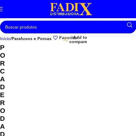
Add to
Favoritar
Início
Parafusos e Porcas
compare
P
O
R
C
A
D
E
R
O
D
A
D