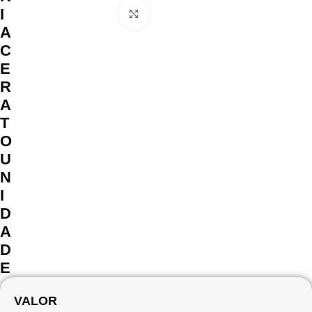
I
Clique para ampliar
A
C
E
R
A
T
O
U
N
I
D
A
D
E
VALOR