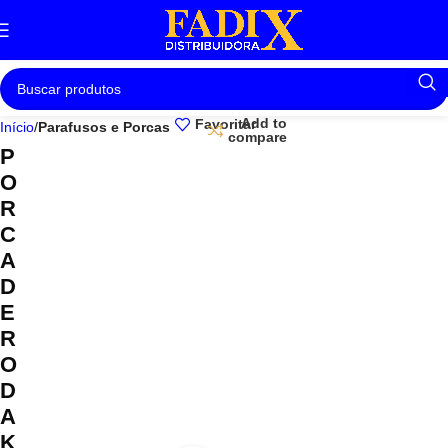
Add to
Favoritar
Início
Parafusos e Porcas
compare
P
O
R
C
A
D
E
R
O
D
A
K