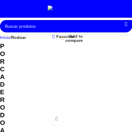
Add to
Favoritar
Início
Rodoar
compare
P
O
R
C
A
D
E
R
O
D
Clique para ampliar
O
A