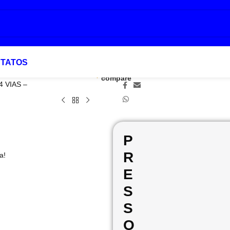
TATOS
Add to
Favoritar
Compartilhar:
compare
 VIAS –
P
R
a!
E
S
S
O