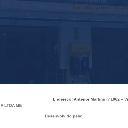
Materiais para Borracharia e O
Endereço: Antenor Martins n°1062 – Vil
IA LTDA ME
Desenvolvido pela: