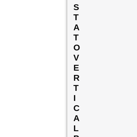
S
T
A
T
O
V
E
R
T
I
C
A
L