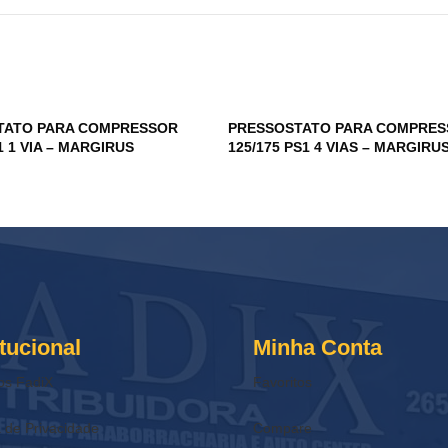
TATO PARA COMPRESSOR
PRESSOSTATO PARA COMPRE
1 1 VIA – MARGIRUS
125/175 PS1 4 VIAS – MARGIRU
itucional
Minha Conta
os FadiX
Favoritos
a de Privacidade
Compare