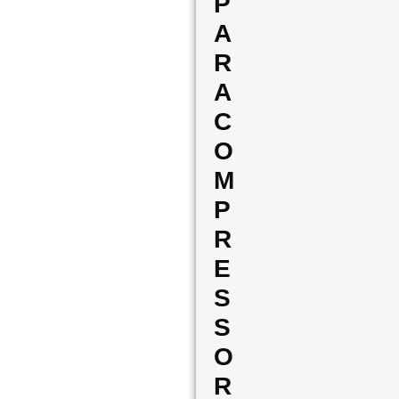
P
A
R
A
C
O
M
P
R
E
S
S
O
R