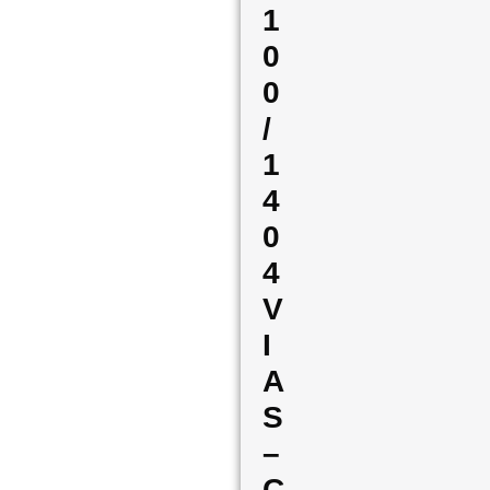
1
0
0
/
1
4
0
4
V
I
A
S
–
C