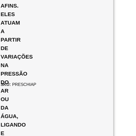
AFINS.
ELES
ATUAM
A
PARTIR
DE
VARIAÇÕES
NA
PRESSÃO
DO
SKU:
PRESCHIAP
AR
OU
DA
ÁGUA,
LIGANDO
E