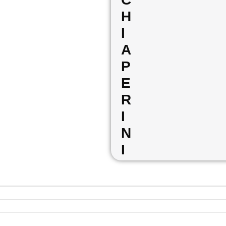
H
I
A
P
E
R
I
N
I