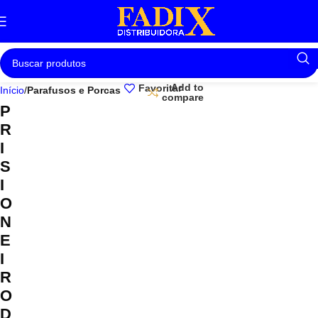
Add to
Favoritar
Início
Parafusos e Porcas
compare
P
R
I
S
I
O
N
E
I
R
O
D