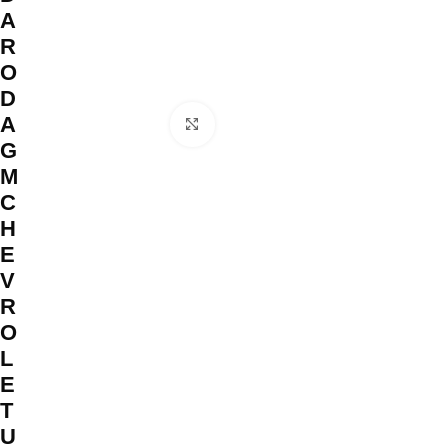
A
R
O
D
A
Clique para ampliar
G
M
C
H
E
V
R
O
L
E
T
U