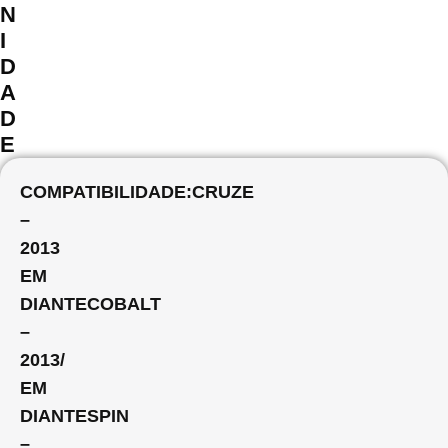
N
I
D
A
D
E
COMPATIBILIDADE:CRUZE
–
2013
EM
DIANTECOBALT
–
2013/
EM
DIANTESPIN
–