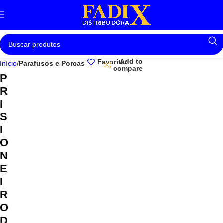
Add to
Favoritar
Início
Parafusos e Porcas
compare
P
R
I
S
I
O
N
E
I
R
O
D