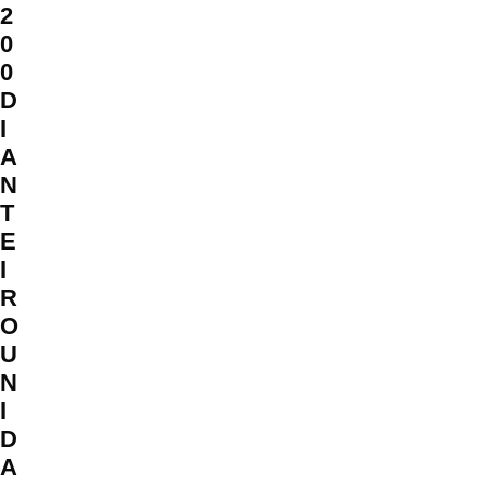
2
0
0
D
I
A
N
T
E
I
R
O
U
N
I
D
A