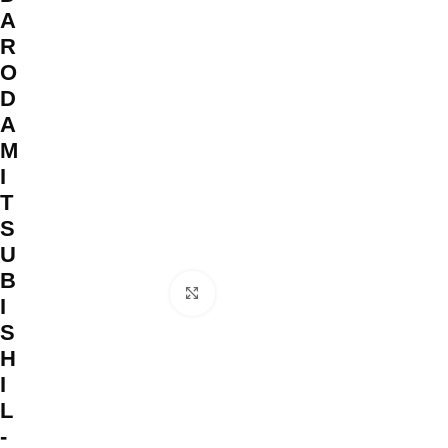
A
R
O
D
A
M
I
T
S
U
B
Clique para ampliar
I
S
H
I
L
-