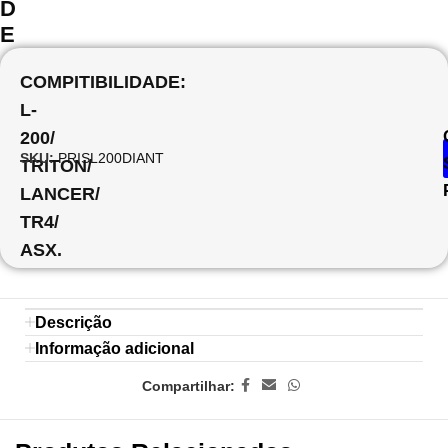
D
E
COMPITIBILIDADE:
L-
200/
SKU:
PRISL200DIANT
TRITON/
LANCER/
TR4/
ASX.
Descrição
Informação adicional
Compartilhar: