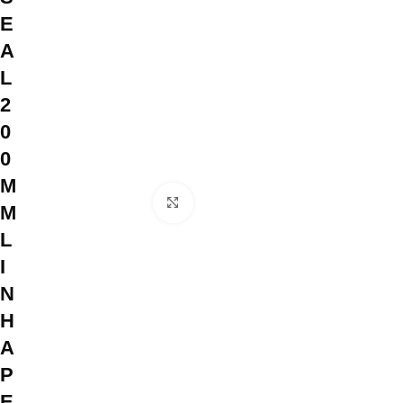
E
A
L
2
0
0
M
Clique para ampliar
M
L
I
N
H
A
P
E