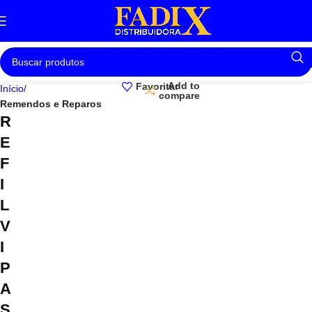
Add to
Favoritar
Início
compare
Remendos e Reparos
R
E
F
I
L
V
I
P
A
S