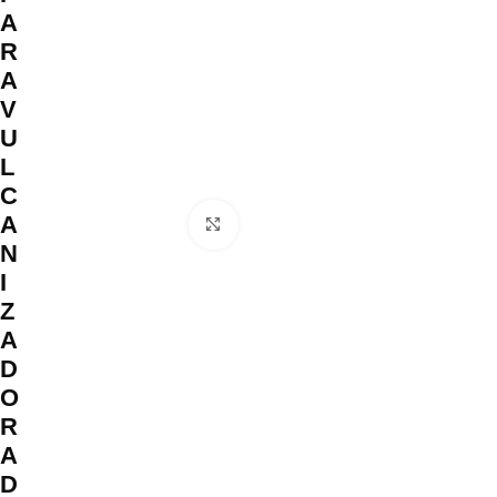
A
R
A
V
U
L
C
A
Clique para ampliar
N
I
Z
A
D
O
R
A
D