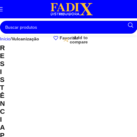
Add to
Favoritar
Início
Vulcanização
compare
R
E
S
I
S
T
Ê
N
C
I
A
P