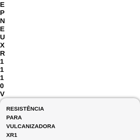
E
P
N
E
U
X
R
1
1
1
0
V
RESISTÊNCIA
PARA
VULCANIZADORA
XR1