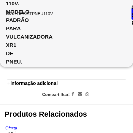
110V.
MODELO
SKU:
RESISTPNEU110V
PADRÃO
PARA
VULCANIZADORA
XR1
DE
PNEU.
Informação adicional
Compartilhar:
Produtos Relacionados
Oferta