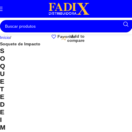
Add to
Favoritar
Início
compare
Soquete de Impacto
S
O
Q
U
E
T
E
D
E
I
M