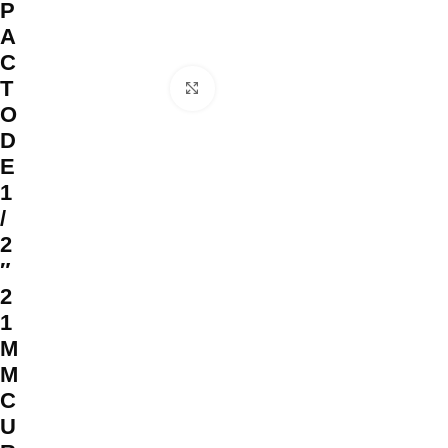
P
A
C
T
Clique para ampliar
O
D
E
1
/
2
″
2
1
M
M
C
U