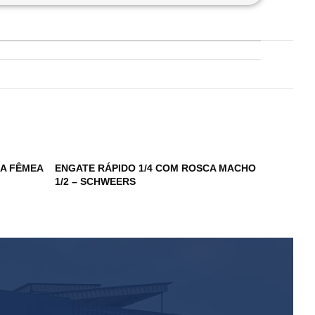
CA FÊMEA
ENGATE RÁPIDO 1/4 COM ROSCA MACHO
ESPIGÃO 
1/2 – SCHWEERS