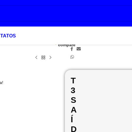
TATOS
Add to
Favoritar
DE 5/16
Compartilhar:
compare
T
a!
3
S
A
Í
D