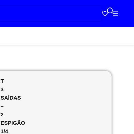
T
3
SAÍDAS
–
2
ESPIGÃO
1/4