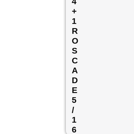
4
+
1
R
O
S
C
A
D
E
5
/
1
6