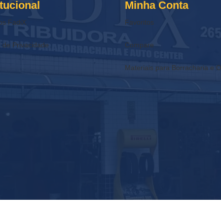
itucional
Minha Conta
os FadiX
Favoritos
a de Privacidade
Compare
Materiais para Borracharia e O