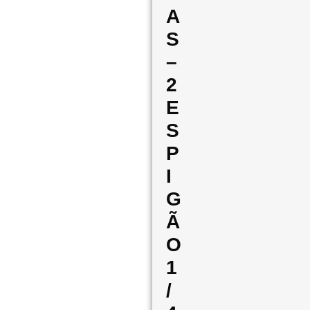
A
S
–
2
E
S
P
I
G
Ã
O
1
/