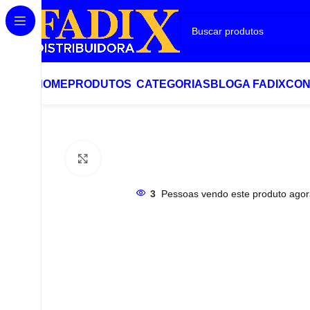
HOME
PRODUTOS
CATEGORIAS
BLOG
A FADIX
CON
Início
Conexões
T 3 SAÍDAS – 2 ESPIGÃO 1/4 + 1 ROSCA 
Clique para ampliar
3
Pessoas vendo este produto agor