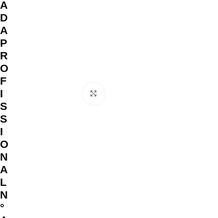
A
D
A
P
R
O
F
I
Clique para ampliar
S
S
I
O
N
A
L
N
°