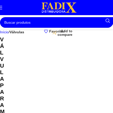
Add to
Favoritar
Início
Válvulas
compare
V
Á
L
V
U
L
A
P
A
R
A
M