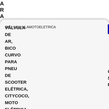
A
R
A
SKU:
VALVULAMOTOELETRICA
VÁLVULA
DE
AR,
BICO
CURVO
PARA
PNEU
DE
SCOOTER
ELÉTRICA,
CITYCOCO,
MOTO