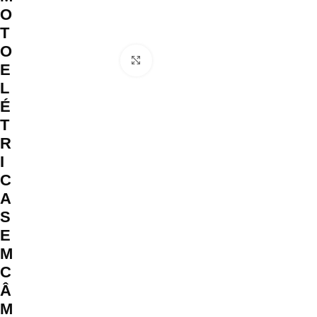
O
T
O
Clique para ampliar
E
L
É
T
R
I
C
A
S
E
M
C
Â
M