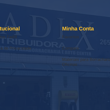
itucional
Minha Conta
tos FadiX
Favoritos
ca de Privacidade
Compare
Materiais para Borrachari
Oficinas