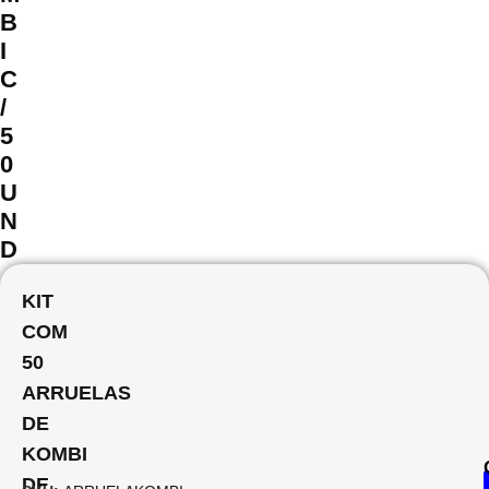
B
I
C
/
5
0
U
N
D
KIT
COM
50
ARRUELAS
DE
KOMBI
DE