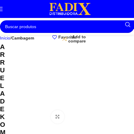
Add to
Favoritar
Início
Cambagem
compare
A
R
R
U
E
L
A
D
E
K
Clique para ampliar
O
M