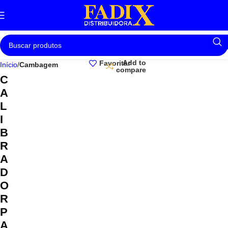
Add to
Favoritar
Início
Cambagem
compare
C
A
L
I
B
R
A
D
O
R
P
A