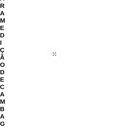
R
A
M
E
D
I
Ç
Clique para ampliar
Ã
O
D
E
C
A
M
B
A
G