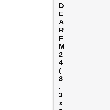
D
E
A
R
F
M
2
4
(
8
.
3
x