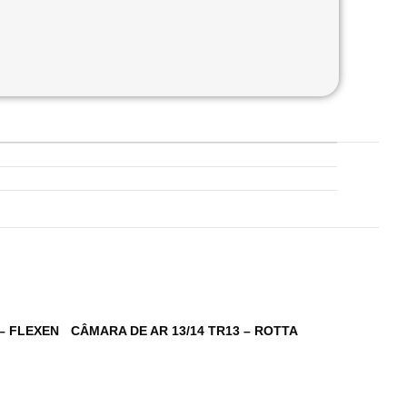
 – FLEXEN
CÂMARA DE AR 13/14 TR13 – ROTTA
CÂMARA DE
FLEXEN