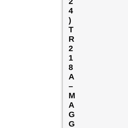
2
4
)
T
R
2
1
8
A
–
M
A
G
G