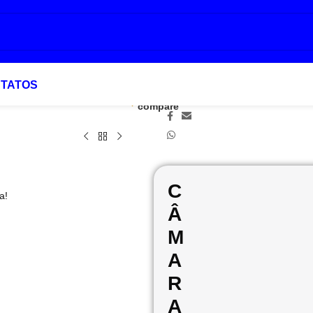
TATOS
Add to
Favoritar
Compartilhar:
compare
C
a!
Â
M
A
R
A