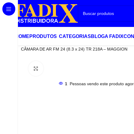
HOME
PRODUTOS
CATEGORIAS
BLOG
A FADIX
CON
Início
Camaras de Ar
CÂMARA DE AR FM 24 (8.3 x 24) TR 218A – MAGGION
Clique para ampliar
1
Pessoas vendo este produto agor