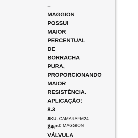
–
MAGGION
POSSUI
MAIOR
PERCENTUAL
DE
BORRACHA
PURA,
PROPORCIONANDO
MAIOR
RESISTÊNCIA.
APLICAÇÃO:
8.3
x
SKU:
CAMARAFM24
Brand:
MAGGION
24.
VÁLVULA