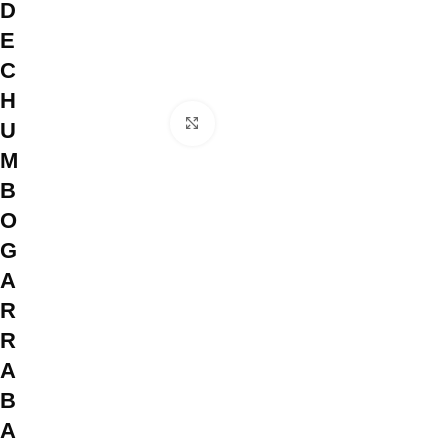
D
E
C
H
Clique para ampliar
U
M
B
O
G
A
R
R
A
B
A