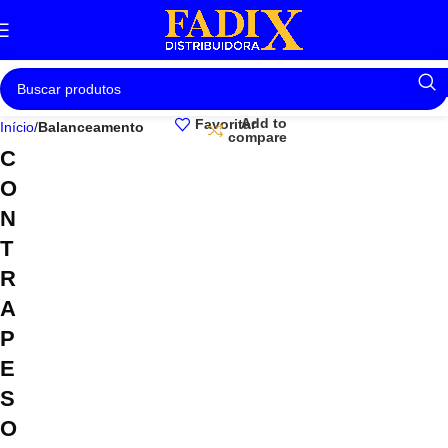
Add to
Favoritar
Início
Balanceamento
compare
C
O
N
T
R
A
P
E
S
O