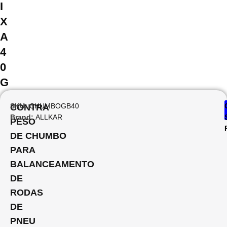
I
X
A
4
0
G
SKU:
CHUMBOGB40
CONTRA
Brand:
ALLKAR
PESO
DE CHUMBO
PARA
BALANCEAMENTO
DE
RODAS
DE
PNEU