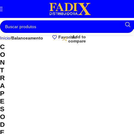
Add to
Favoritar
Início
Balanceamento
compare
C
O
N
T
R
A
P
E
S
O
D
E