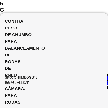
5
G
CONTRA
PESO
DE CHUMBO
PARA
BALANCEAMENTO
DE
RODAS
DE
PNEU
SKU:
CHUMBOGB45
SEM
Brand:
ALLKAR
CÂMARA.
PARA
RODAS