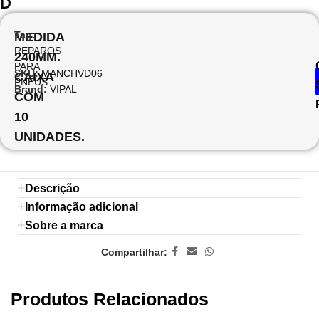
D
Tag:
MEDIDA
REPAROS
240MM.
PARA
SKU:
MANCHVD06
CAIXA
PNEUS
Brand:
VIPAL
COM
10
UNIDADES.
Descrição
Informação adicional
Sobre a marca
Compartilhar:
Produtos Relacionados