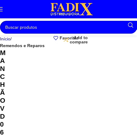
Add to
Favoritar
Início
compare
Remendos e Reparos
M
A
N
C
H
Ã
O
V
D
0
6