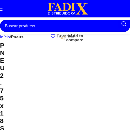
Add to
Favoritar
Início
Pneus
compare
P
N
E
U
2
.
7
5
x
1
8
S