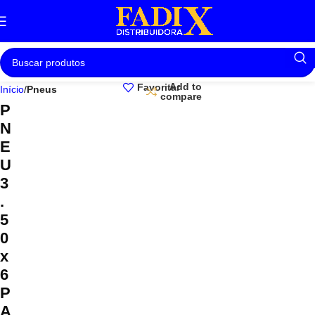
Add to
Favoritar
Início
Pneus
compare
P
N
E
U
3
.
5
0
x
6
P
A