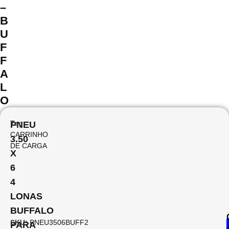
–
B
U
F
F
A
L
O
Tag:
PNEU
CARRINHO
3.50
DE CARGA
X
6
4
LONAS
BUFFALO
SKU:
PNEU3506BUFF2
PARA