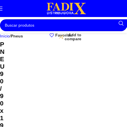
Add to
Favoritar
Início
Pneus
compare
P
N
E
U
9
0
/
9
0
x
1
9