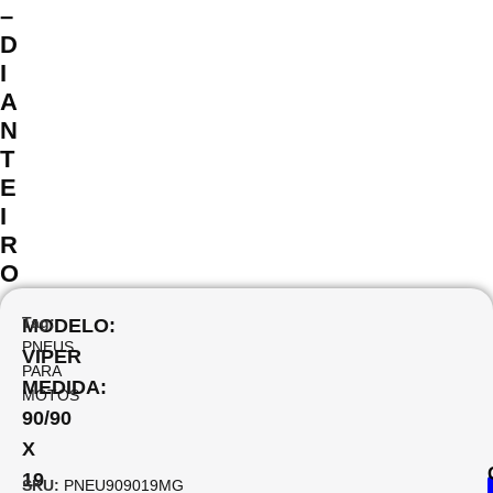
–
D
I
A
N
T
E
I
R
O
Tag:
MODELO:
PNEUS
VIPER
PARA
MEDIDA:
MOTOS
90/90
X
19
SKU:
PNEU909019MG